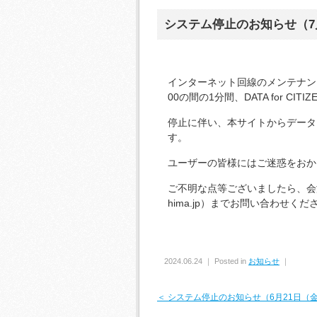
システム停止のお知らせ（7月1
インターネット回線のメンテナンスが
00の間の1分間、DATA for CI
停止に伴い、本サイトからデータ
す。
ユーザーの皆様にはご迷惑をおか
ご不明な点等ございましたら、会津若松市情
hima.jp）までお問い合わせくだ
2024.06.24 ｜ Posted in
お知らせ
｜
＜ システム停止のお知らせ（6月21日（金）1